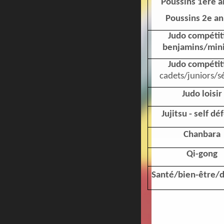
Poussins 1ère 
Poussins 2e a
Judo compétit
benjamins/min
Judo compétit
cadets/juniors/s
Judo loisir
Jujitsu - self d
Chanbara
Qi-gong
Santé/bien-être/