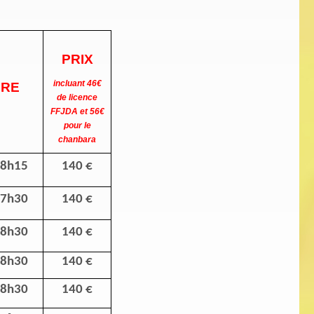
PRIX
incluant 46€
IRE
de licence
FFJDA et 56€
pour le
chanbara
18h15
140 €
17h30
140 €
18h30
140 €
18h30
140 €
18h30
140 €