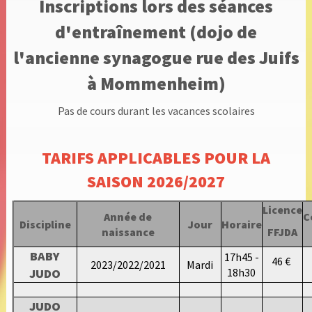
Inscriptions lors des séances
d'entraînement (dojo de
l'ancienne synagogue rue des Juifs
à Mommenheim)
Pas de cours durant les vacances scolaires
TARIFS APPLICABLES POUR LA
SAISON 2026/2027
Licence
Année de
C
Discipline
Jour
Horaire
naissance
FFJDA
BABY
17h45 -
46 €
2023/2022/2021
Mardi
JUDO
18h30
JUDO